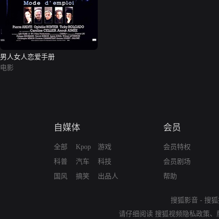
男人女人恋爱手册
电影
自媒体
会员
全部
Kpop
游戏
会员特权
科普
汽车
科技
会员剧场
国风
搞笑
出品人
帮助
搜狐影音
-
搜狐
请仔细阅读
搜狐视频隐私政策
、