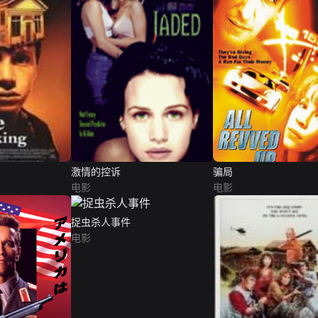
激情的控诉
骗局
电影
电影
捉虫杀人事件
电影