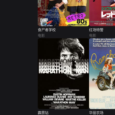
食尸者学校
红场特警
电影
电影
霹雳钻
华丽农场