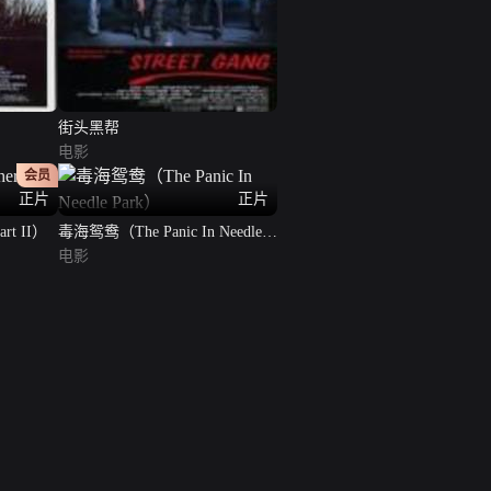
街头黑帮
电影
会员
正片
正片
art II）
毒海鸳鸯（The Panic In Needle
Park）
电影