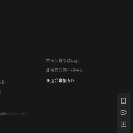
网络暴力有害信息举报
12318 文化市场举报
不良信息举报中心
算法推荐专项举报
北京互联网举报中心
亚运会举报专区
涉历史虚无举报
播+
网络谣言信息专项
版
涉政举报入口
涉未成年人举报
清朗自媒体乱象举报
hu@sohu-inc.com
涉民族宗教有害信息举报
清朗·生活服务类内容举报