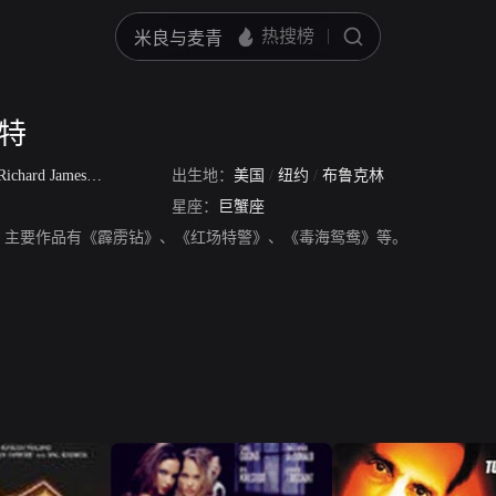
赖特
Richard James Bright
/
Richie
出生地：
美国
/
纽约
/
布鲁克林
星座：
巨蟹座
，主要作品有《霹雳钻》、《红场特警》、《毒海鸳鸯》等。