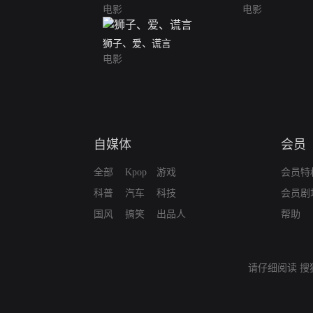
电影
电影
狮子、爱、谎言
电影
自媒体
会员
全部
Kpop
游戏
会员特
科普
汽车
科技
会员剧
国风
搞笑
出品人
帮助
请仔细阅读
搜