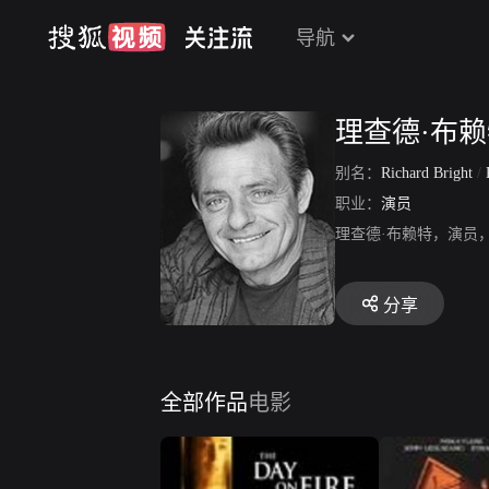
导航
理查德·布
别名：
Richard Bright
/
职业：
演员
理查德·布赖特，演员
分享
全部作品
电影