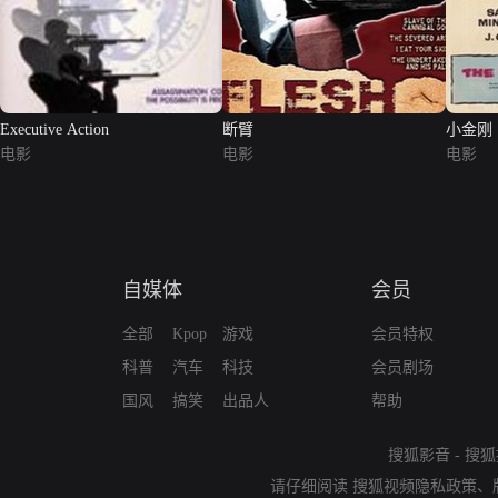
Executive Action
断臂
小金刚
电影
电影
电影
自媒体
会员
全部
Kpop
游戏
会员特权
科普
汽车
科技
会员剧场
国风
搞笑
出品人
帮助
搜狐影音
-
搜狐
请仔细阅读
搜狐视频隐私政策
、