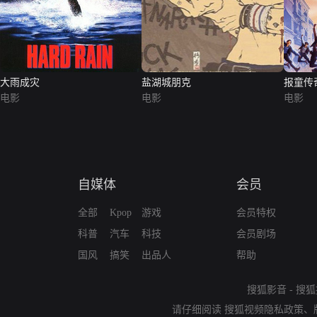
大雨成灾
盐湖城朋克
报童传
电影
电影
电影
自媒体
会员
全部
Kpop
游戏
会员特权
科普
汽车
科技
会员剧场
国风
搞笑
出品人
帮助
搜狐影音
-
搜狐
请仔细阅读
搜狐视频隐私政策
、