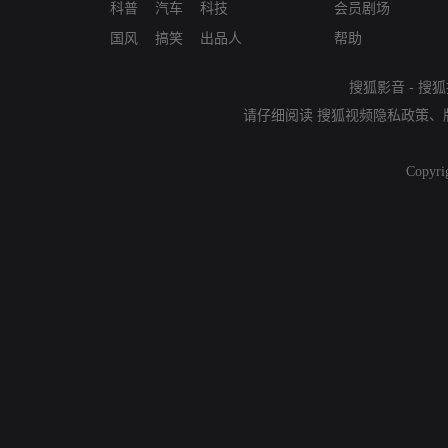
科普
汽车
科技
会员剧场
国风
搞笑
出品人
帮助
搜狐影音
-
搜狐
请仔细阅读
搜狐视频隐私政策
、
Copyri