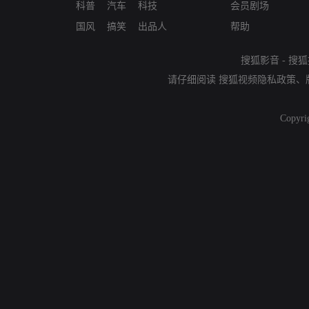
科普
汽车
科技
会员剧场
国风
搞笑
出品人
帮助
搜狐影音
-
搜狐
请仔细阅读
搜狐视频隐私政策
、
Copyri