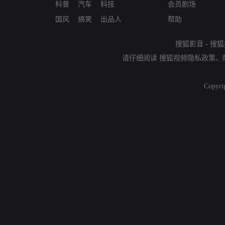
科普
汽车
科技
会员剧场
国风
搞笑
出品人
帮助
搜狐影音
-
搜狐
请仔细阅读
搜狐视频隐私政策
、
Copyri