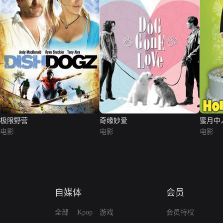
极限野营
奇缘妙爱
蜜月中
电影
电影
电影
自媒体
会员
全部
Kpop
游戏
会员特权