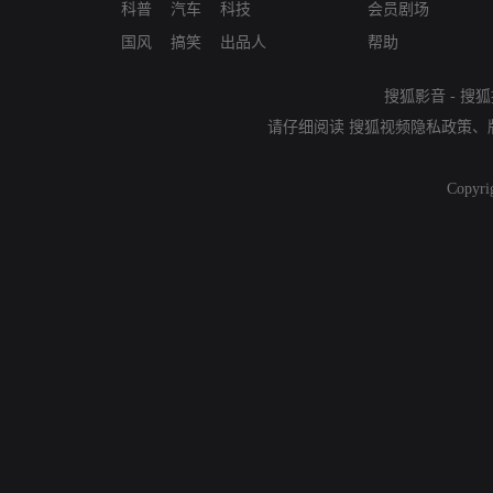
科普
汽车
科技
会员剧场
国风
搞笑
出品人
帮助
搜狐影音
-
搜狐
请仔细阅读
搜狐视频隐私政策
、
Copyri