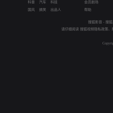
科普
汽车
科技
会员剧场
国风
搞笑
出品人
帮助
搜狐影音
-
搜狐
请仔细阅读
搜狐视频隐私政策
、
Copyri