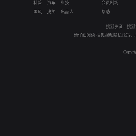
科普
汽车
科技
会员剧场
国风
搞笑
出品人
帮助
搜狐影音
-
搜狐
请仔细阅读
搜狐视频隐私政策
、
Copyri