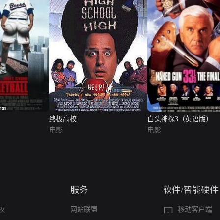
终极高校
白头神探3（英语版）
电影
电影
服务
软件/智能硬件
权
网站联盟
移动客户端