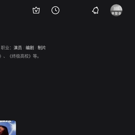
职业：
演员
/
编剧
/
制片
气味》、《终极高校》等。