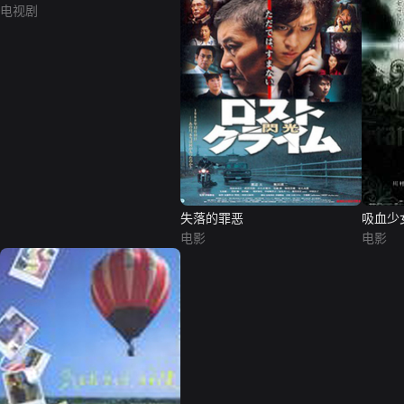
电视剧
失落的罪恶
吸血少
电影
电影