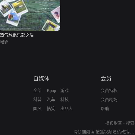
热气球俱乐部之后
电影
自媒体
会员
全部
Kpop
游戏
会员特权
科普
汽车
科技
会员剧场
国风
搞笑
出品人
帮助
搜狐影音
-
搜狐
请仔细阅读
搜狐视频隐私政策
、