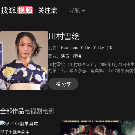
导航
川村雪绘
别名：
Kawamura Yukie
/
Yukky（ゆっきー）
/
职业：
演员
/
模特
川村雪绘（川村ゆきえ），1986年1月23日
的第二名，踏入杂志、写真集、DVD等平面偶
2006年复出后，先后出演园子温指导电影《
持人及动画电影《秘密结社鹰之爪3》主人公
分享
“雪绘”取意“飘雪所绘”，意指雪国降生的女
那、爱依、阶户瑠李、谷泽惠里香，日本音乐
全部作品
电视剧
电影
早子小姐单身中