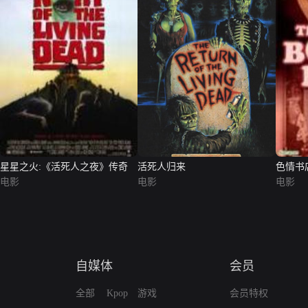
星星之火:《活死人之夜》传奇
活死人归来
色情书
电影
电影
电影
自媒体
会员
全部
Kpop
游戏
会员特权