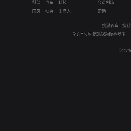
科普
汽车
科技
会员剧场
国风
搞笑
出品人
帮助
搜狐影音
-
搜狐
请仔细阅读
搜狐视频隐私政策
、
Copyri