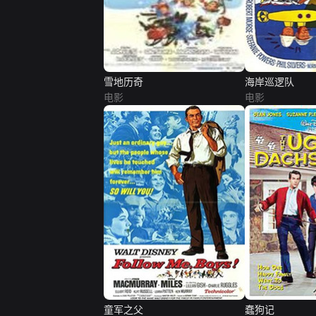
雪地历奇
海岸巡逻队
电影
电影
童军之父
蠢狗记