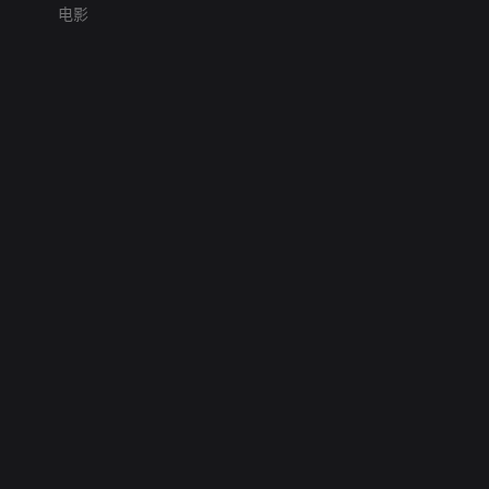
电影
网络暴力有害信息举报
12318 文化市场举报