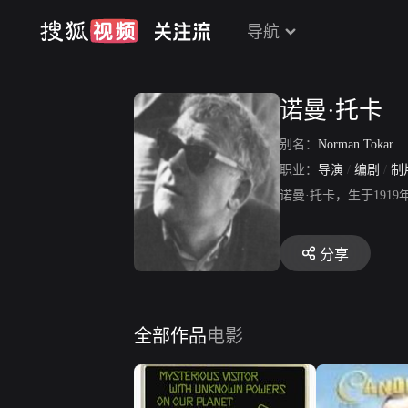
导航
诺曼·托卡
别名：
Norman Tokar
职业：
导演
/
编剧
/
制
诺曼·托卡，生于19
分享
全部作品
电影