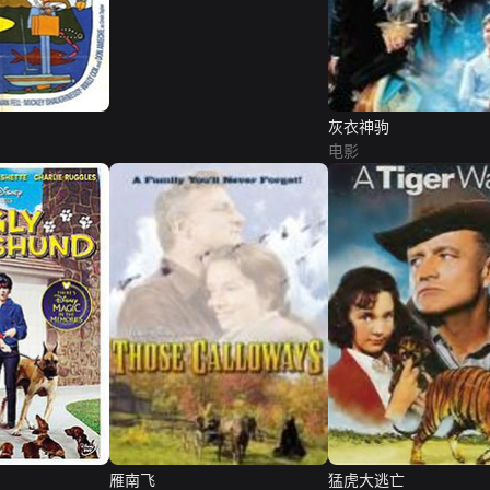
灰衣神驹
电影
雁南飞
猛虎大逃亡