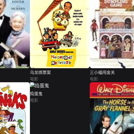
乌龙绑票案
三小福闯金关
电影
电影
捣蛋鬼
电影