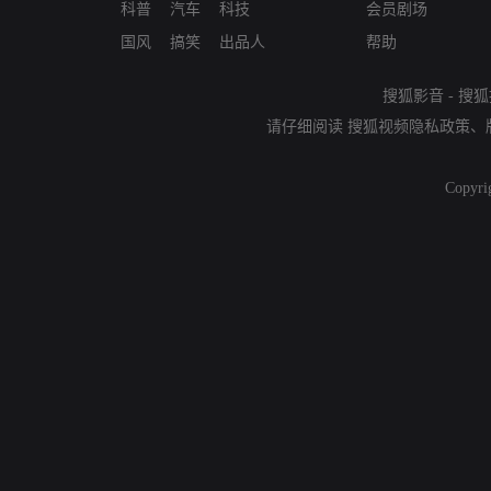
科普
汽车
科技
会员剧场
国风
搞笑
出品人
帮助
搜狐影音
-
搜狐
请仔细阅读
搜狐视频隐私政策
、
Copyri