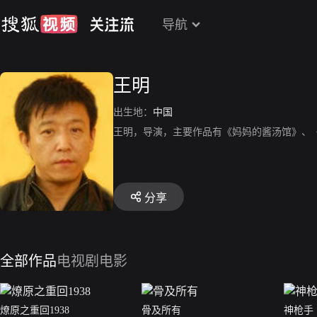
导航
王明
出生地：
中国
王明，导演，主要作品有《妈妈的酱汤馆》、
分享
全部作品
电视剧
电影
燎原之重回1938
骨及所有
神枪手