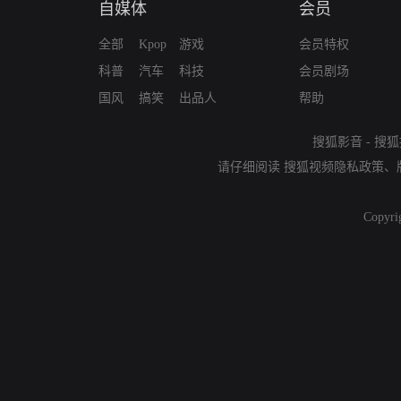
自媒体
会员
全部
Kpop
游戏
会员特权
科普
汽车
科技
会员剧场
国风
搞笑
出品人
帮助
搜狐影音
-
搜狐
请仔细阅读
搜狐视频隐私政策
、
Copyri