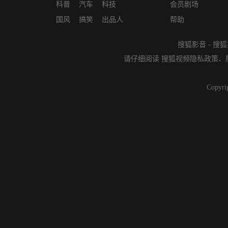
科普
汽车
科技
会员剧场
国风
搞笑
出品人
帮助
搜狐影音
-
搜狐
请仔细阅读
搜狐视频隐私政策
、
Copyri