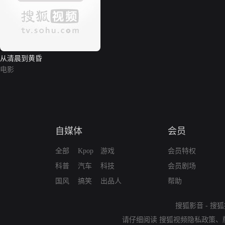
从清晨到黄昏
电影
自媒体
会员
全部
Kpop
游戏
会员特权
科普
汽车
科技
会员剧场
国风
搞笑
出品人
帮助
搜狐影音
-
搜狐
请仔细阅读
搜狐视频隐私政策
、