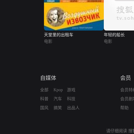
天堂里的出租车
年轻的船长
电影
电影
自媒体
会员
全部
Kpop
游戏
会员特
科普
汽车
科技
会员剧
国风
搞笑
出品人
帮助
请仔细阅读
搜