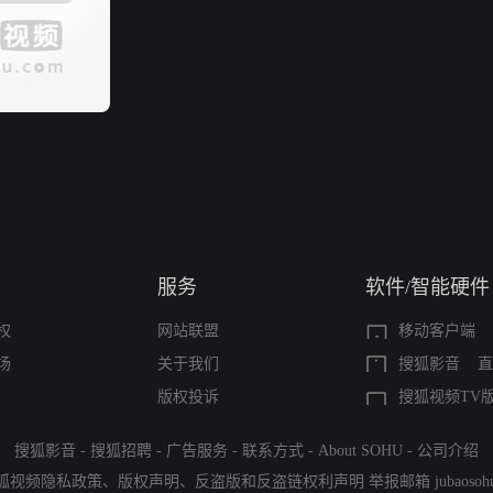
服务
软件/智能硬件
权
网站联盟
移动客户端
场
关于我们
搜狐影音
直
版权投诉
搜狐视频TV
搜狐影音
-
搜狐招聘
-
广告服务
-
联系方式
-
About SOHU
-
公司介绍
狐视频隐私政策
、
版权声明
、
反盗版和反盗链权利声明
举报邮箱
jubaoso