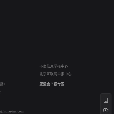
网络暴力有害信息举报
不良信息举报中心
12318 文化市场举报
北京互联网举报中心
算法推荐专项举报
亚运会举报专区
播+
涉历史虚无举报
版
网络谣言信息专项
涉政举报入口
涉未成年人举报
hu@sohu-inc.com