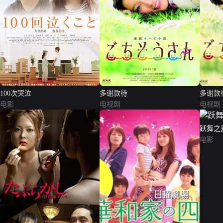
100次哭泣
多谢款待
多谢款
电影
电视剧
电视剧
跃舞之
电影