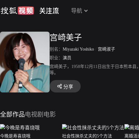
导航
宫崎美子
别名：
Miyazaki Yoshiko
/
宫崎淑子
职业：
演员
宫崎美子，1958年12月11日出生于日本
等。
分享
全部作品
电视剧
电影
今晚是寿喜烧哦
社会性抹杀丈夫的5个方法
离婚活