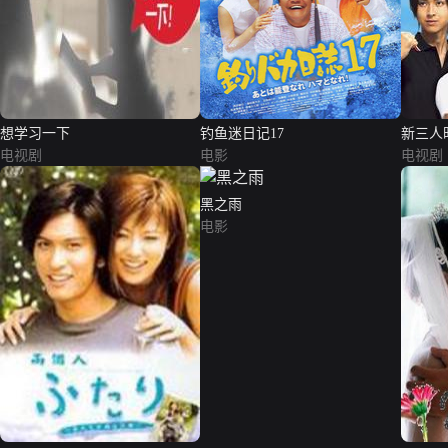
想学习一下
钓鱼迷日记17
新三人
电视剧
电影
电视剧
黑之雨
电影