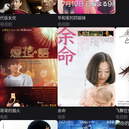
代役女优
华和家的四姐妹
电视剧
电视剧
哥哥的烟火
余命
飞舞在
电影
电影
电视剧