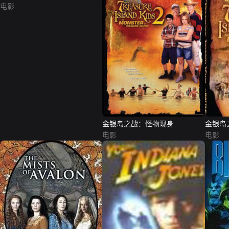
电影
金银岛之战：怪物现身
金银岛
电影
电影