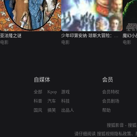
亚法隆之谜
少年印第安纳·琼斯大冒险：特
魔幻小
电影
工历险记
电影
电影
自媒体
会员
全部
Kpop
游戏
会员特权
科普
汽车
科技
会员剧场
国风
搞笑
出品人
帮助
搜狐影音
-
搜狐
请仔细阅读
搜狐视频隐私政策
、