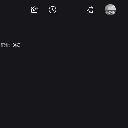
职业：
演员