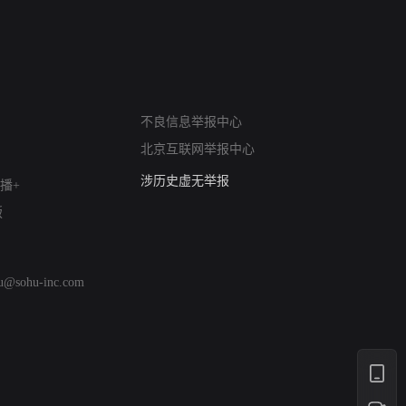
网络暴力有害信息举报
12318 文化市场举报
不良信息举报中心
算法推荐专项举报
北京互联网举报中心
亚运会举报专区
涉历史虚无举报
播+
网络谣言信息专项
版
涉政举报入口
涉未成年人举报
清朗自媒体乱象举报
hu@sohu-inc.com
涉民族宗教有害信息举报
清朗·生活服务类内容举报
清朗春节网络环境整治
涉企举报专区
AI生成内容