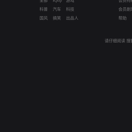
全部
Kpop
游戏
会员特
科普
汽车
科技
会员剧
国风
搞笑
出品人
帮助
请仔细阅读
搜