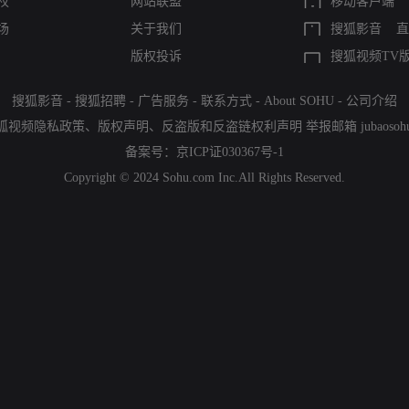
权
网站联盟
移动客户端
场
关于我们
搜狐影音
直
版权投诉
搜狐视频TV
搜狐影音
-
搜狐招聘
-
广告服务
-
联系方式
-
About SOHU
-
公司介绍
狐视频隐私政策
、
版权声明
、
反盗版和反盗链权利声明
举报邮箱
jubaoso
备案号：
京ICP证030367号-1
Copyright © 2024 Sohu.com Inc.All Rights Reserved.