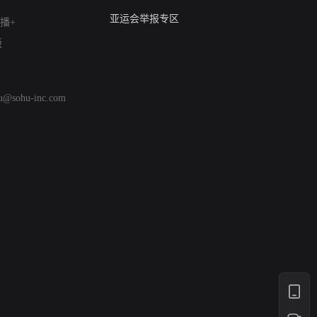
亚运会举报专区
播+
涉历史虚无举报
版
网络谣言信息专项
涉政举报入口
涉未成年人举报
hu@sohu-inc.com
清朗自媒体乱象举报
涉民族宗教有害信息举报
清朗·生活服务类内容举报
清朗春节网络环境整治
涉企举报专区
AI生成内容
打假治敲
网络暴力有害信息举报
12318 文化市场举报
算法推荐专项举报
亚运会举报专区
涉历史虚无举报