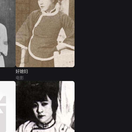
好媳妇
电影