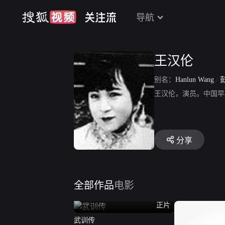
导航
王汉伦
别名：
Hanlun Wang
/
王汉伦，演员。中国早
分享
全部作品
电影
正片
武训传