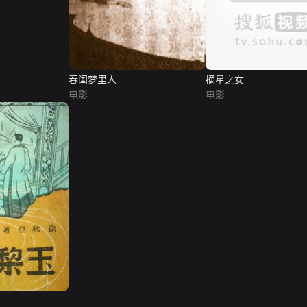
春闺梦里人
摘星之女
电影
电影