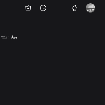
职业：
演员