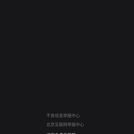
网络暴力有害信息举报
12318 文化市场举报
不良信息举报中心
算法推荐专项举报
亚运会举报专区
北京互联网举报中心
涉历史虚无举报