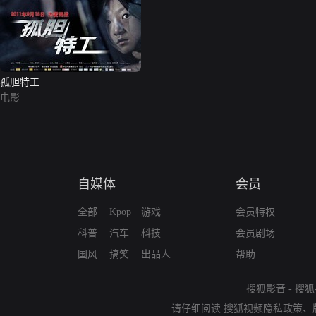
孤胆特工
电影
自媒体
会员
全部
Kpop
游戏
会员特权
科普
汽车
科技
会员剧场
国风
搞笑
出品人
帮助
搜狐影音
-
搜狐
请仔细阅读
搜狐视频隐私政策
、