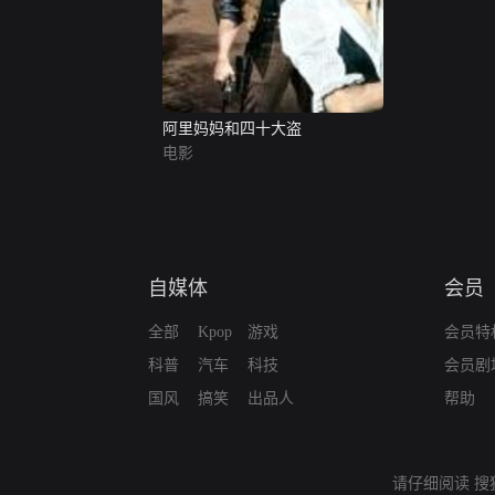
阿里妈妈和四十大盗
电影
自媒体
会员
全部
Kpop
游戏
会员特
科普
汽车
科技
会员剧
国风
搞笑
出品人
帮助
请仔细阅读
搜