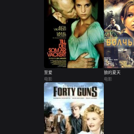
至爱
狼的夏天
电影
电影