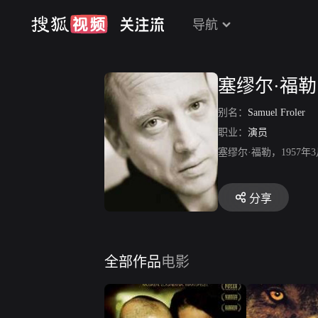
导航
塞缪尔·福勒
别名：
Samuel Froler
职业：
演员
塞缪尔·福勒，195
分享
全部作品
电影