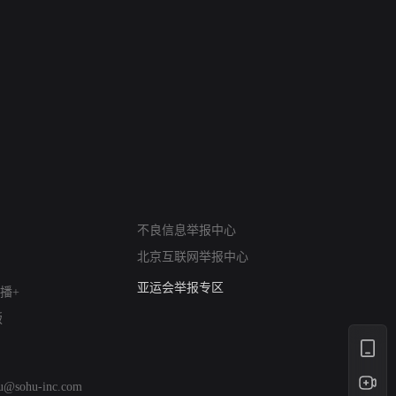
网络暴力有害信息举报
不良信息举报中心
12318 文化市场举报
北京互联网举报中心
算法推荐专项举报
亚运会举报专区
播+
涉历史虚无举报
版
网络谣言信息专项
涉政举报入口
涉未成年人举报
hu@sohu-inc.com