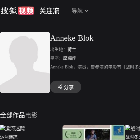
导航
Anneke Blok
出生地：
荷兰
星座：
摩羯座
Anneke Blok，演员，曾参演的电影有《
分享
全部作品
电影
运河迷踪
战时冬