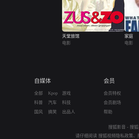
天堂旅馆
家庭
电影
电影
自媒体
会员
全部
Kpop
游戏
会员特权
科普
汽车
科技
会员剧场
国风
搞笑
出品人
帮助
搜狐影音
-
搜狐
请仔细阅读
搜狐视频隐私政策
、