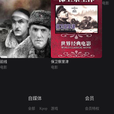
电影
前线
保卫察里津
电影
电影
自媒体
会员
全部
Kpop
游戏
会员特权