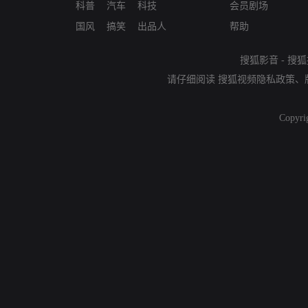
科普
汽车
科技
会员剧场
国风
搞笑
出品人
帮助
搜狐影音
-
搜狐
请仔细阅读
搜狐视频隐私政策
、
Copyri