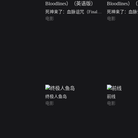
死神来了：血脉诅咒（Final
死神来了：血脉诅
Destination: Bloodlines）（英语
电影
Destination: B
电影
版）
话版）
终极人鱼岛
前线
电影
电影