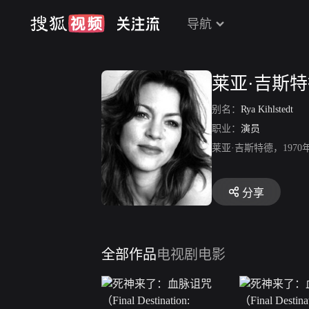
导航
莱亚·吉斯
别名：
Rya Kihlstedt
职业：
演员
莱亚·吉斯特德，19
分享
全部作品
电视剧
电影