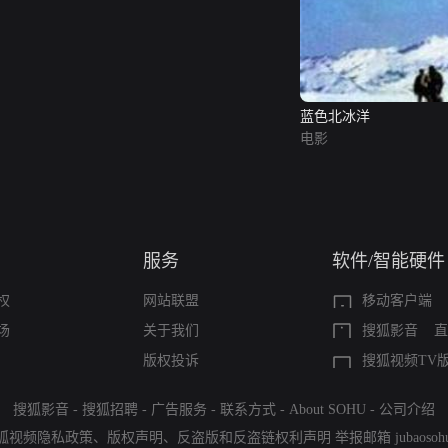
蓝色北冰洋
电影
服务
软件/智能硬件
权
网站联盟
移动客户端
场
关于我们
搜狐影音
直
版权投诉
搜狐视频TV
搜狐影音
-
搜狐招聘
-
广告服务
-
联系方式
-
About SOHU
-
公司介绍
狐视频隐私政策
、
版权声明
、
反盗版和反盗链权利声明
举报邮箱
jubaoso