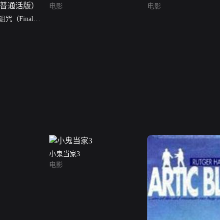
电影
电影
咒（Final
loodlines）（普通
小鬼当家3
电影