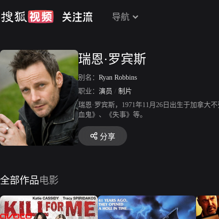
导航
瑞恩·罗宾斯
别名：
Ryan Robbins
职业：
演员
/
制片
瑞恩·罗宾斯，1971年11月26日出生于加
血鬼》、《失事》等。
分享
全部作品
电影