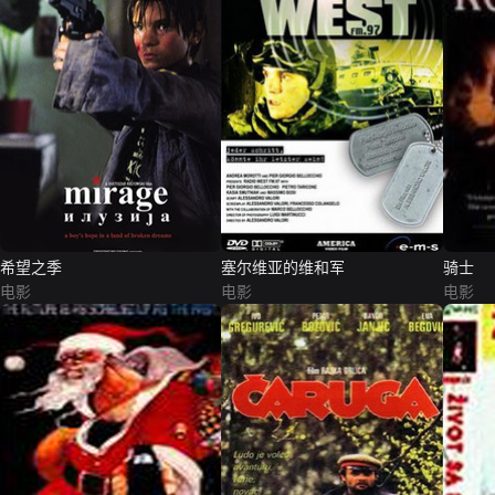
希望之季
塞尔维亚的维和军
骑士
电影
电影
电影