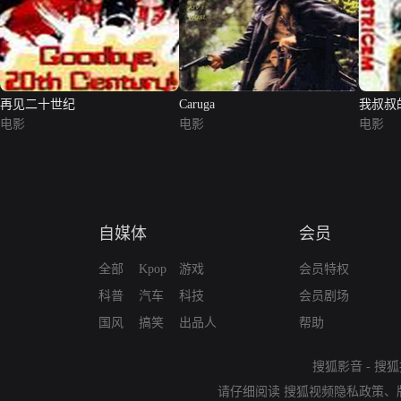
再见二十世纪
Caruga
我叔叔
电影
电影
电影
自媒体
会员
全部
Kpop
游戏
会员特权
科普
汽车
科技
会员剧场
国风
搞笑
出品人
帮助
搜狐影音
-
搜狐
请仔细阅读
搜狐视频隐私政策
、