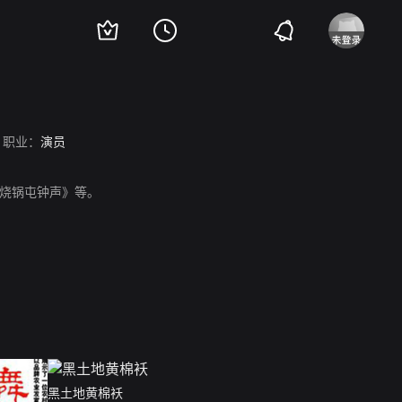
职业：
演员
《烧锅屯钟声》等。
黑土地黄棉袄