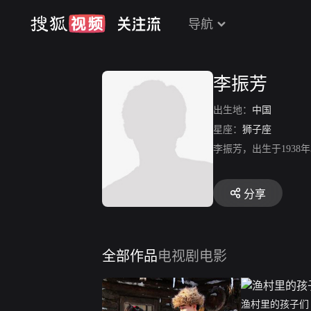
导航
李振芳
出生地：
中国
星座：
狮子座
李振芳，出生于193
分享
全部作品
电视剧
电影
渔村里的孩子们