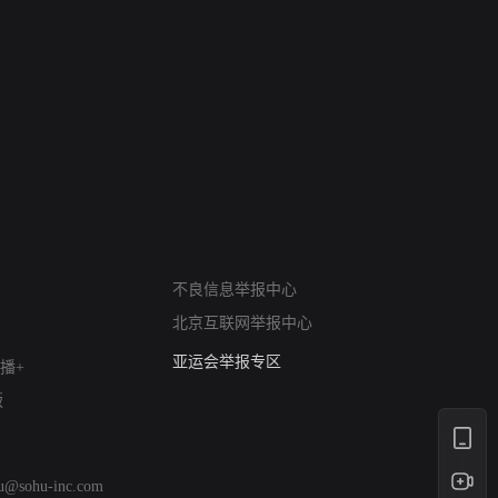
网络暴力有害信息举报
不良信息举报中心
12318 文化市场举报
北京互联网举报中心
算法推荐专项举报
亚运会举报专区
播+
涉历史虚无举报
版
网络谣言信息专项
涉政举报入口
涉未成年人举报
hu@sohu-inc.com