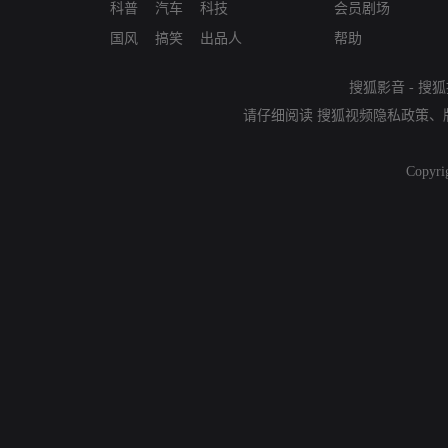
科普
汽车
科技
会员剧场
国风
搞笑
出品人
帮助
搜狐影音
-
搜狐
请仔细阅读
搜狐视频隐私政策
、
Copyri