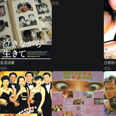
电影
含泪活着
兰桂坊
电影
电影