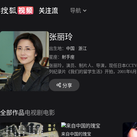
导航
张丽玲
出生地：
中国
/
浙江
星座：
射手座
张丽玲，演员、制片人、导演，现任日本CCTV
列纪录片《我们的留学生活》开拍，2001年
“最佳策划”和“最佳纪录片”两项桂冠。200
送文化基金奖”纪录片大奖。
分享
全部作品
电视剧
电影
来自中国的瑰宝