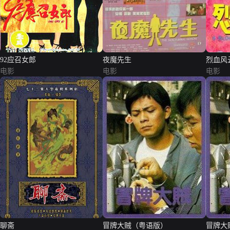
92应召女郎
夜魔先生
烈血风
电影
电影
电影
聊斋
冒牌大贼（粤语版）
冒牌大