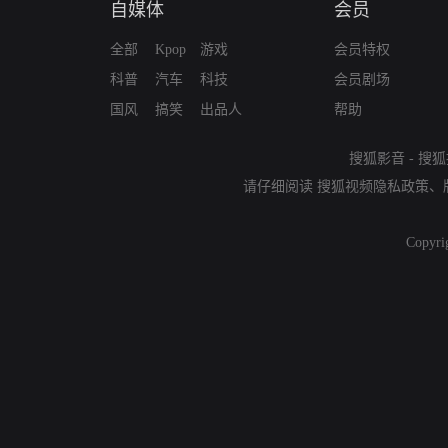
自媒体
会员
全部
Kpop
游戏
会员特权
科普
汽车
科技
会员剧场
国风
搞笑
出品人
帮助
搜狐影音
-
搜狐
请仔细阅读
搜狐视频隐私政策
、
Copyri