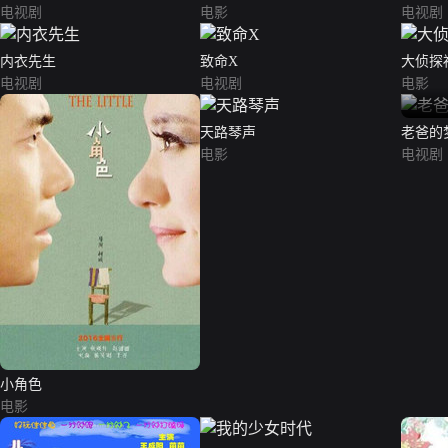
电视剧
电影
电视剧
内衣先生
致命X
大侦探
电视剧
电视剧
电影
天路琴声
老爸的
电影
电视剧
小角色
电影