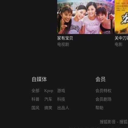
家有宝贝
关中刀
电视剧
电影
自媒体
会员
全部
Kpop
游戏
会员特权
科普
汽车
科技
会员剧场
国风
搞笑
出品人
帮助
搜狐影音
-
搜狐