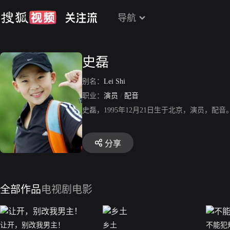
导航
史磊
别名：
Lei Shi
职业：
演员
/
配音
史磊，1995年12月21日生于北京，演员，
分享
全部作品
电视剧
电影
让开，别改我男主！
乡土
不能犯