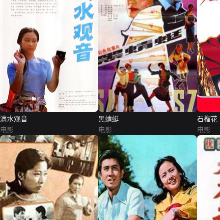
滴水观音
黑蜻蜓
石榴花
电影
电影
电影