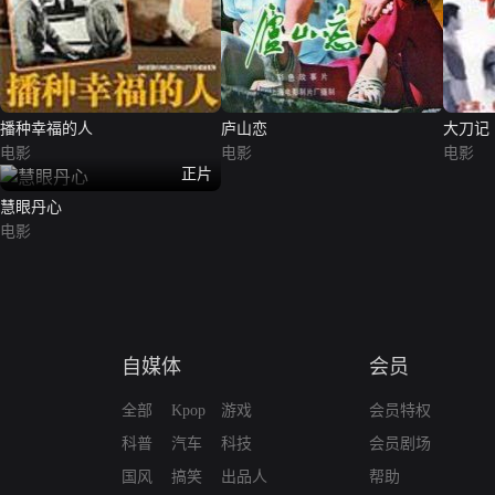
播种幸福的人
庐山恋
大刀记
电影
电影
电影
正片
慧眼丹心
电影
自媒体
会员
全部
Kpop
游戏
会员特权
科普
汽车
科技
会员剧场
国风
搞笑
出品人
帮助