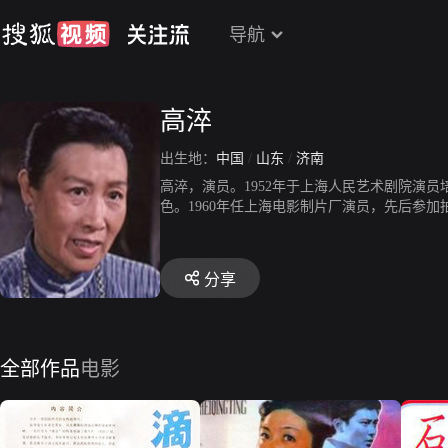
导航
高淬
出生地：
中国
/
山东
/
济南
高淬，演员。1952年于上海人民艺术剧院演
色。1960年任上海电影制片厂演员，先后参
剧《多棱镜》、《五月春正浓》、《陈毅赔情
分享
全部作品
电影