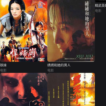
精武英
电影
铁妹
绣绣和她的男人
电影
电影