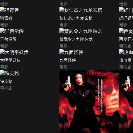
电影
电影
电影
猎毒者
狄仁杰之九龙玄棺
虎门镖
电影
电影
电影
异兽觉醒
禁武令之九幽烛龙
西夏死
电影
电影
电视剧
大明平妖传
九面怪侠
热血勇
电影
电影
电视剧
铁支路
电视剧