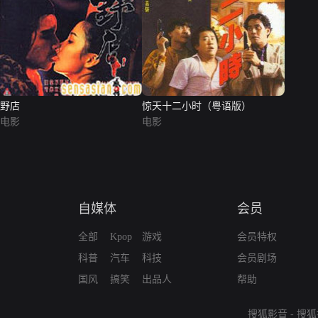
野店
惊天十二小时（粤语版）
电影
电影
自媒体
会员
全部
Kpop
游戏
会员特权
科普
汽车
科技
会员剧场
国风
搞笑
出品人
帮助
搜狐影音
-
搜狐