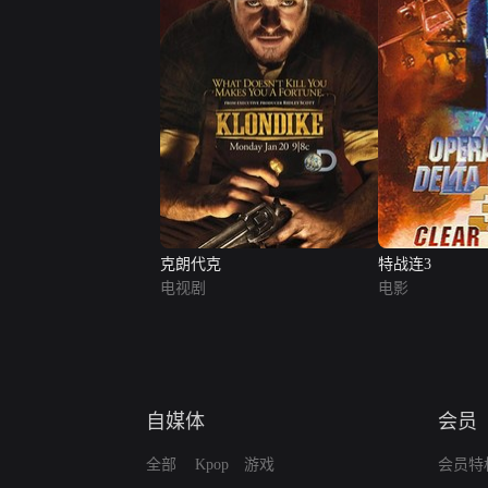
克朗代克
特战连3
电视剧
电影
自媒体
会员
全部
Kpop
游戏
会员特