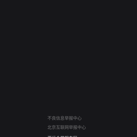
网络暴力有害信息举报
不良信息举报中心
12318 文化市场举报
北京互联网举报中心
算法推荐专项举报