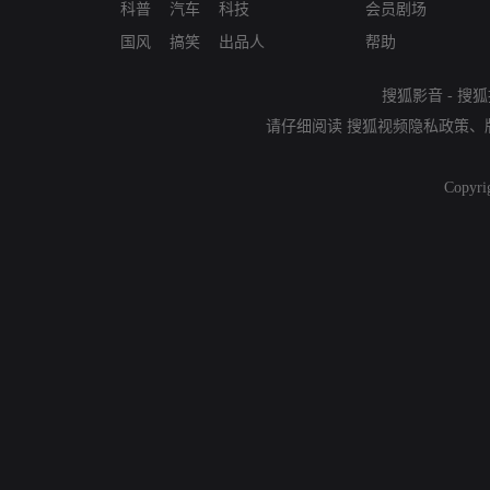
科普
汽车
科技
会员剧场
国风
搞笑
出品人
帮助
搜狐影音
-
搜狐
请仔细阅读
搜狐视频隐私政策
、
Copyri