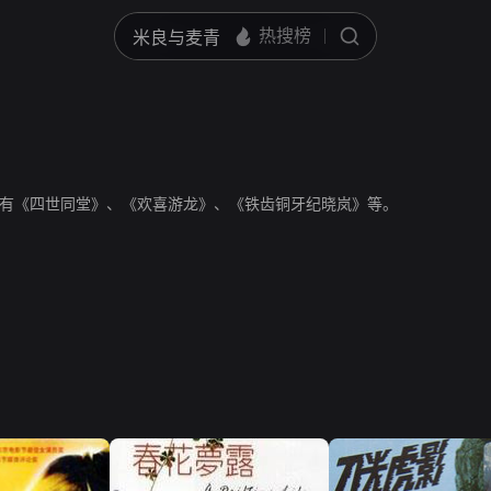
有《四世同堂》、《欢喜游龙》、《铁齿铜牙纪晓岚》等。