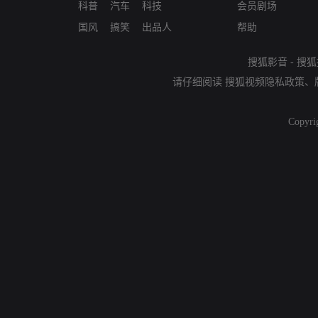
科普
汽车
科技
会员剧场
国风
搞笑
出品人
帮助
搜狐影音
-
搜狐
请仔细阅读
搜狐视频隐私政策
、
Copyri