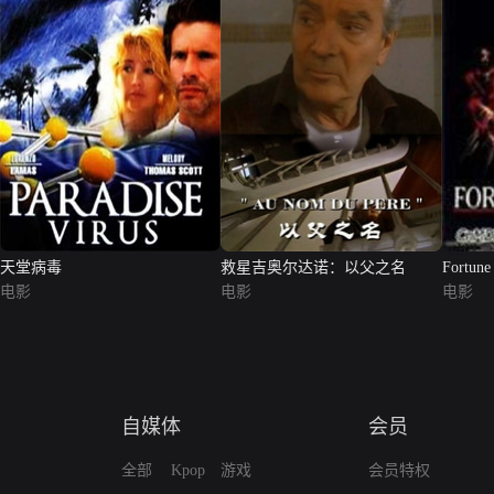
天堂病毒
救星吉奥尔达诺：以父之名
Fortune
电影
电影
电影
自媒体
会员
全部
Kpop
游戏
会员特权