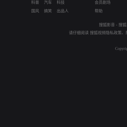
科普
汽车
科技
会员剧场
国风
搞笑
出品人
帮助
搜狐影音
-
搜狐
请仔细阅读
搜狐视频隐私政策
、
Copyri