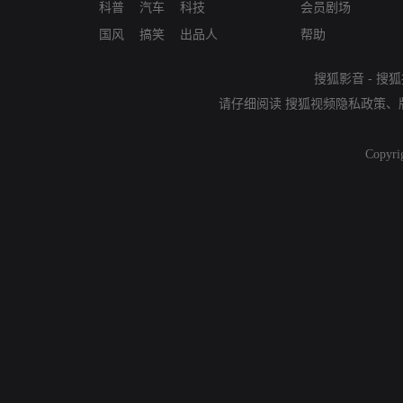
科普
汽车
科技
会员剧场
国风
搞笑
出品人
帮助
搜狐影音
-
搜狐
请仔细阅读
搜狐视频隐私政策
、
Copyri