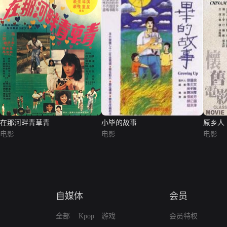
在那河畔青草青
小毕的故事
原乡人
电影
电影
电影
自媒体
会员
全部
Kpop
游戏
会员特权