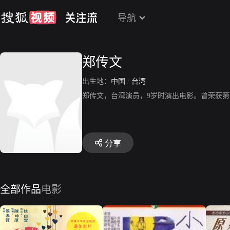
导航
郑传文
出生地：
中国
/
台湾
郑传文，台湾演员，9岁时演出电影。曾荣获
分享
全部作品
电影