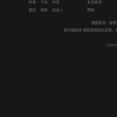
科普
汽车
科技
会员剧场
国风
搞笑
出品人
帮助
搜狐影音
-
搜狐
请仔细阅读
搜狐视频隐私政策
、
Copyri