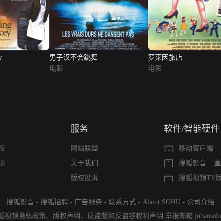
y
男子汉不会跳舞
罗莱因旅店
电影
电影
服务
软件/智能硬件
权
网站联盟
移动客户端
场
关于我们
搜狐影音
直
版权投诉
搜狐视频TV
搜狐影音
-
搜狐招聘
-
广告服务
-
联系方式
-
About SOHU
-
公司介绍
狐视频隐私政策
、
版权声明
、
反盗版和反盗链权利声明
举报邮箱
jubaoso