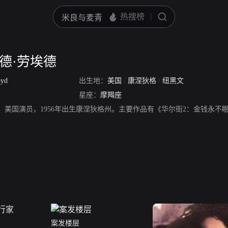
德·劳埃德
oyd
出生地：
美国
/
康涅狄格
/
纽黑文
星座：
摩羯座
德，美国演员，1956年出生康涅狄格州。主要作品有《华尔街2：金钱永不
案发楼层