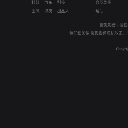
科普
汽车
科技
会员剧场
国风
搞笑
出品人
帮助
搜狐影音
-
搜狐
请仔细阅读
搜狐视频隐私政策
、
Copyri