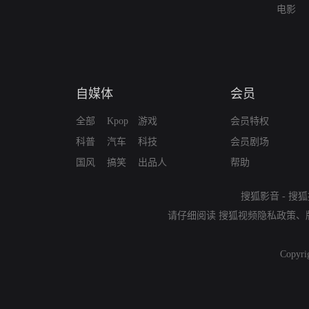
电影
自媒体
会员
全部
Kpop
游戏
会员特权
科普
汽车
科技
会员剧场
国风
搞笑
出品人
帮助
搜狐影音
-
搜狐
请仔细阅读
搜狐视频隐私政策
、
Copyri