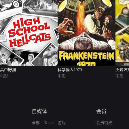
高中野猫
科学怪人1970
火辣汽
电影
电影
电影
自媒体
会员
全部
Kpop
游戏
会员特权