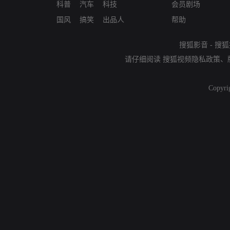
科普
汽车
科技
会员剧场
国风
搞笑
出品人
帮助
搜狐影音
-
搜狐
请仔细阅读
搜狐视频隐私政策
、
Copyri