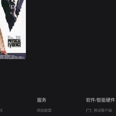
服务
软件/智能硬件
权
网站联盟
移动客户端