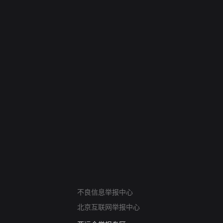
网络暴力有害信息举报
不良信息举报中心
12318 文化市场举报
北京互联网举报中心
算法推荐专项举报