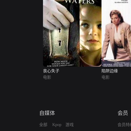
丧心失子
陷阱边缘
电影
电影
自媒体
会员
全部
Kpop
游戏
会员特